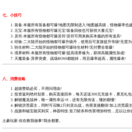
七、
小技巧
1. 装备:本服所有装备都可爆!地图无限制进入!地图越高级，怪物爆率也
2. 元宝:本服所有怪物都可爆元宝!装备回收也可获得大量元宝!
3. 灵符:本服所有怪物都可爆灵符!灵符可用来购买本服的所有道具!
4. 经验:二大陆开始的怪物都可爆升级丹，使用后可直接提升等级!无需为
5. 转生材料:二大陆开始的怪物都可爆转生材料!无付费全靠爆!
6. 境界材料:本服所有怪物都可爆!提高境界修为，获得高额属性加成!
7. 天魔装备:异界突袭、战场BOSS都能掉，而且爆率超高，属性爆表!
八、
消费攻略
1.
超级赞助必买，不用问理由!
2.
投资返利绝对划算，购买直接回本，每天还送300元充值卡，累充礼包
3.
解锁魔龙战神，唯一属性幸运+9，还有无限传送，懂的都懂!
4.
解锁洪荒霸主，同时可召唤2只剑灵出战，伤害直接翻倍!加上洪荒霸主
5.
战旗和秘宝能买则买，神器特技:首刀斩杀和伤害增加特性，足以让你
土豪玩家:你在教我做事?
我全都要。