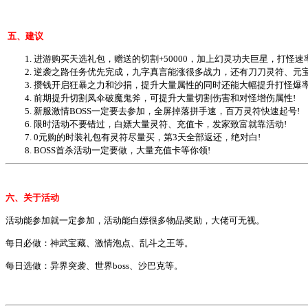
五、
建议
1. 进游购买天选礼包，赠送的切割+50000，加上幻灵功夫巨星，打怪速
2. 逆袭之路任务优先完成，九字真言能涨很多战力，还有刀刀灵符、元
3. 攒钱开启狂暴之力和沙捐，提升大量属性的同时还能大幅提升打怪爆率
4. 前期提升切割凤伞破魔鬼斧，可提升大量切割伤害和对怪增伤属性!
5. 新服激情BOSS一定要去参加，全屏掉落拼手速，百万灵符快速起号!
6. 限时活动不要错过，白嫖大量灵符、充值卡，发家致富就靠活动!
7. 0元购的时装礼包有灵符尽量买，第3天全部返还，绝对白!
8. BOSS首杀活动一定要做，大量充值卡等你领!
六、
关于活动
活动能参加就一定参加，活动能白嫖很多物品奖励，大佬可无视。
每日必做：神武宝藏、激情泡点、乱斗之王等。
每日选做：异界突袭、世界boss、沙巴克等。