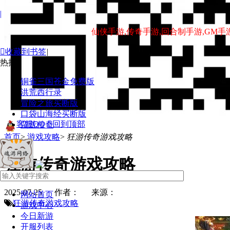
|
仙侠手游,传奇手游,回合制手游,GM手

收藏到书签
|
热搜 :
铜雀三国苍金免费版
洪荒西行录
冒险之旅买断版
口袋山海经买断版
客服QQ

回到顶部
蛮荒传奇
首页
>
游戏攻略
>
狂游传奇游戏攻略
狂游传奇游戏攻略
2025-07-25 作者： 来源：
网站首页
狂游传奇游戏攻略
游戏中心
今日新游
开服列表