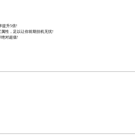
率提升5倍!
宝属性，足以让你前期挂机无忧!
绝对超值!