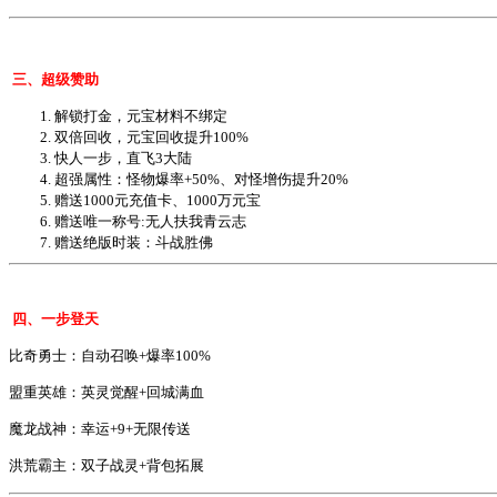
三、
超级赞助
1. 解锁打金，元宝材料不绑定
2. 双倍回收，元宝回收提升100%
3. 快人一步，直飞3大陆
4. 超强属性：怪物爆率+50%、对怪增伤提升20%
5. 赠送1000元充值卡、1000万元宝
6. 赠送唯一称号:无人扶我青云志
7. 赠送绝版时装：斗战胜佛
四、
一步登天
比奇勇士：自动召唤+爆率100%
盟重英雄：英灵觉醒+回城满血
魔龙战神：幸运+9+无限传送
洪荒霸主：双子战灵+背包拓展