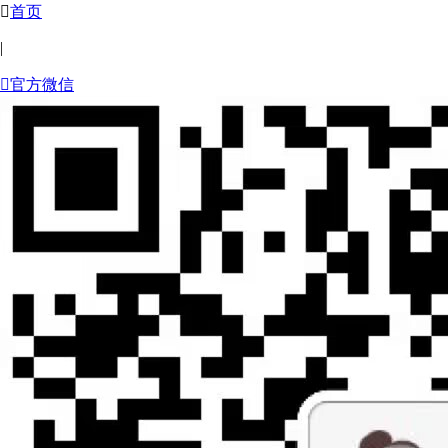

首页
|

官方微信

关注微信
微信扫一扫
海量福利拿到手软