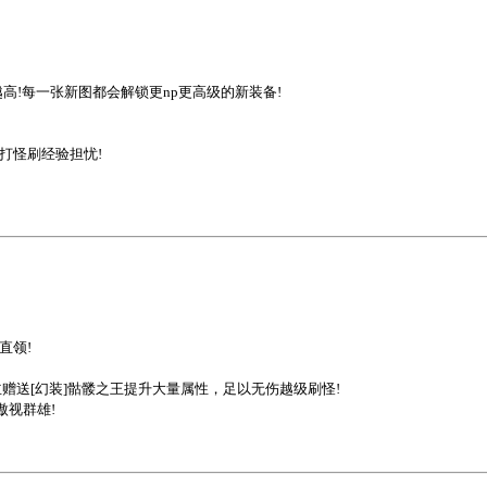
越高!每一张新图都会解锁更np更高级的新装备!
打怪刷经验担忧!
直领!
赠送[幻装]骷髅之王提升大量属性，足以无伤越级刷怪!
傲视群雄!