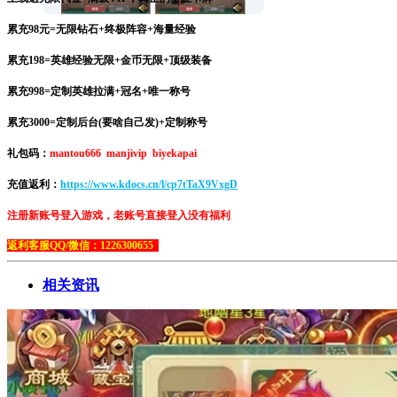
累充98元=无限钻石+终极阵容+海量经验
累充198=英雄经验无限+金币无限+顶级装备
累充998=定制英雄拉满+冠名+唯一称号
累充3000=定制后台(要啥自己发)+定制称号
礼包码：
mantou666 manjivip biyekapai
充值返利：
https://www.kdocs.cn/l/cp7tTaX9VxgD
注册新账号登入游戏，老账号直接登入没有福利
返利客服QQ/微信：1226300655  
相关资讯