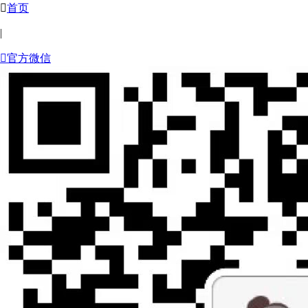

首页
|

官方微信

关注微信
微信扫一扫
海量福利拿到手软