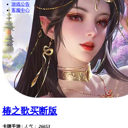
游戏公告
客服中心
椿之歌买断版
卡牌手游
|
人气：
26653