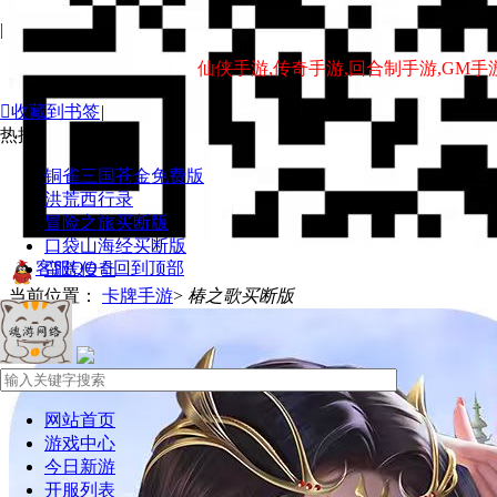
|
仙侠手游,传奇手游,回合制手游,GM手

收藏到书签
|
热搜 :
铜雀三国苍金免费版
洪荒西行录
冒险之旅买断版
口袋山海经买断版
客服QQ

回到顶部
蛮荒传奇
当前位置：
卡牌手游
>
椿之歌买断版
网站首页
游戏中心
今日新游
开服列表